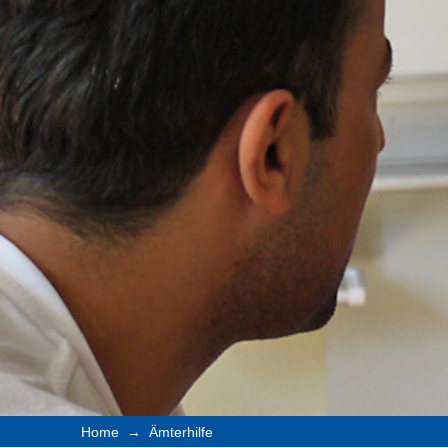
→
Home
Ämterhilfe