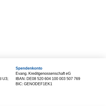
Spendenkonto
Evang. Kreditgenossenschaft eG
d U3;
IBAN: DE08 520 604 100 003 507 769
BIC: GENODEF1EK1