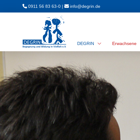
0911 56 83 63-0
|
ed.nirged@ofni
DEGRIN
Erwachsene