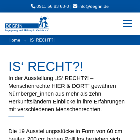
0911 56 83 63-0
|
ed.nirged@ofni
→
Home
IS' RECHT?!
IS‘ RECHT?!
In der Ausstellung „IS‘ RECHT?! –
Menschenrechte HIER & DORT“ gewähren
Nürnberger_innen aus mehr als zehn
Herkunftsländern Einblicke in ihre Erfahrungen
mit verschiedenen Menschenrechten.
Die 19 Ausstellungsstücke in Form von 60 cm
breiten 200 cm hohen RollUps beziehen sich