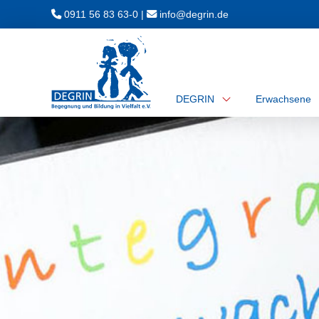
0911 56 83 63-0
|
ed.nirged@ofni
DEGRIN
Erwachsene