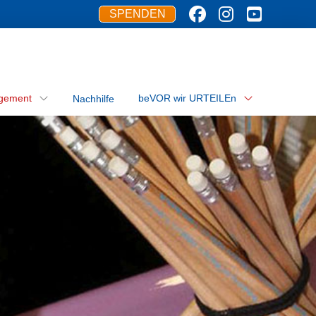
SPENDEN
gement
beVOR wir URTEILEn
Nachhilfe