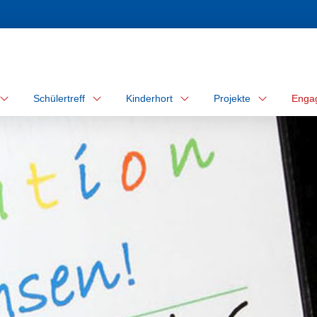
Schülertreff
Kinderhort
Projekte
Enga